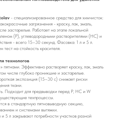
tolav
- специализированное средство для химчисток:
кокрасочные загрязнения - краску, лак, эмаль,
сле застарелые. Работает на этапе локальной
леном (P), углеводородными растворителями (HC) и
ствия - всего 15–30 секунд. Фасовка: 1 л и 5 л.
 тест на стойкость красителя.
я технологов
» пятнами. Эффективно растворяет краску, лак, эмаль
 том числе глубоко проникшие и застарелые.
ороткая экспозиция (15–30 с) снижает риски
ения ткани.
ь. Подходит для предвыводки перед P, HC и W
 существующие техпроцессы.
ется в стандартную пятновыводную секцию,
ованием и системами вытяжки.
л и 5 л закрывают потребности участков разной