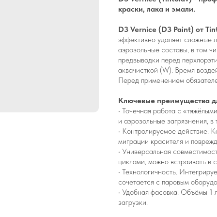
краски, лака и эмали.
D3 Vernice (D3 Paint) от Tin
эффективно удаляет сложные ла
аэрозольные составы, в том чи
предвыводки перед перхлорэти
аквачисткой (W). Время воздей
Перед применением обязателен
Ключевые преимущества дл
• Точечная работа с «тяжёлыми
и аэрозольные загрязнения, в
• Контролируемое действие. К
миграции красителя и поврежд
• Универсальная совместимост
циклами, можно встраивать в
• Технологичность. Интегриру
сочетается с паровым оборуд
• Удобная фасовка. Объёмы 1 
загрузки.