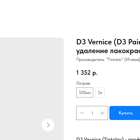
D3 Vernice (D3 Pa
удаление лакокра
Производитель: "Tintolav" (Италия
1 352
р.
Литраж
500мл
5л
Купить
D3 Vernice (Tintolav) - п