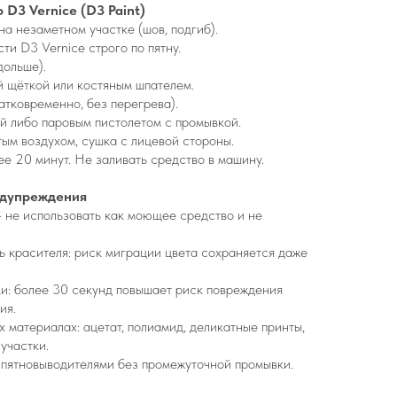
D3 Vernice (D3 Paint)
 на незаметном участке (шов, подгиб).
ти D3 Vernice строго по пятну.
дольше).
й щёткой или костяным шпателем.
атковременно, без перегрева).
й либо паровым пистолетом с промывкой.
ым воздухом, сушка с лицевой стороны.
ее 20 минут. Не заливать средство в машину.
едупреждения
 - не использовать как моющее средство и не
ть красителя: риск миграции цвета сохраняется даже
и: более 30 секунд повышает риск повреждения
ия.
 материалах: ацетат, полиамид, деликатные принты,
участки.
 пятновыводителями без промежуточной промывки.