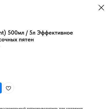
int) 500мл / 5л Эффективное
сочных пятен
)
рофессиональный пятновыводитель для удаления