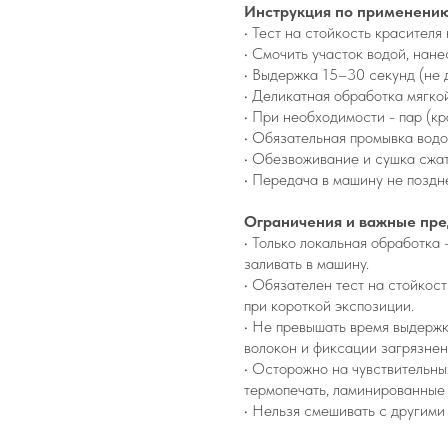
Инструкция по применению 
• Тест на стойкость красителя
• Смочить участок водой, нанес
• Выдержка 15–30 секунд (не 
• Деликатная обработка мягко
• При необходимости - пар (кр
• Обязательная промывка водо
• Обезвоживание и сушка сжат
• Передача в машину не поздн
Ограничения и важные пр
• Только локальная обработка
заливать в машину.
• Обязателен тест на стойкос
при короткой экспозиции.
• Не превышать время выдержк
волокон и фиксации загрязнен
• Осторожно на чувствительных
термопечать, ламинированные 
• Нельзя смешивать с другими