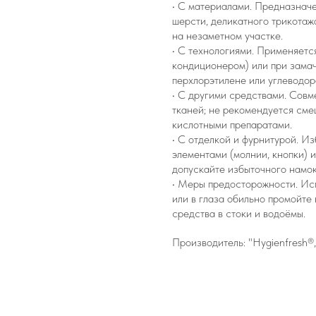
• С материалами. Предназнач
шерсти, деликатного трикотажа
на незаметном участке.
• С технологиями. Применяетс
кондиционером) или при замач
перхлорэтилене или углеводор
• С другими средствами. Сов
тканей; не рекомендуется сме
кислотными препаратами.
• С отделкой и фурнитурой. И
элементами (молнии, кнопки) 
допускайте избыточного намок
• Меры предосторожности. Исп
или в глаза обильно промойте
средства в стоки и водоёмы.
Производитель: "Hygienfresh®, 