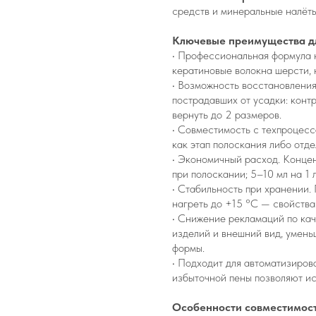
средств и минеральные налёт
Ключевые преимущества дл
• Профессиональная формула 
кератиновые волокна шерсти, 
• Возможность восстановления
пострадавших от усадки: конт
вернуть до 2 размеров.
• Совместимость с техпроцесс
как этап полоскания либо отд
• Экономичный расход. Концен
при полоскании; 5–10 мл на 1 
• Стабильность при хранении.
нагреть до +15 °C — свойства
• Снижение рекламаций по кач
изделий и внешний вид, умень
формы.
• Подходит для автоматизиров
избыточной пены позволяют ис
Особенности совместимос