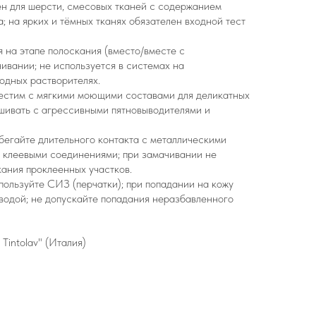
ен для шерсти, смесовых тканей с содержанием
; на ярких и тёмных тканях обязателен входной тест
я на этапе полоскания (вместо/вместе с
ивании; не используется в системах на
одных растворителях.
местим с мягкими моющими составами для деликатных
шивать с агрессивными пятновыводителями и
збегайте длительного контакта с металлическими
и клеевыми соединениями; при замачивании не
ания проклеенных участков.
ользуйте СИЗ (перчатки); при попадании на кожу
 водой; не допускайте попадания неразбавленного
Tintolav" (Италия)