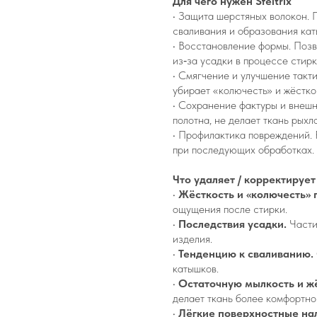
Для чего нужен Sfeltrix
• Защита шерстяных волокон. 
сваливания и образования кат
• Восстановление формы. Позв
из‑за усадки в процессе стирк
• Смягчение и улучшение такт
убирает «колючесть» и жёстко
• Сохранение фактуры и внешн
полотна, не делает ткань рыхл
• Профилактика повреждений.
при последующих обработках.
Что удаляет / корректирует 
•
Жёсткость и «колючесть» 
ощущения после стирки.
•
Последствия усадки.
Части
изделия.
•
Тенденцию к сваливанию.
катышков.
•
Остаточную мылкость и жё
делает ткань более комфортно
•
Лёгкие поверхностные на