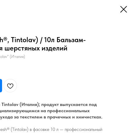
sh®, Tintolav) / 10л Бальзам-
я шерстяных изделий
olav" (Италия)
Tintolav (Италия); продукт выпускается под
ециализирующимся на профессиональных
ухода за текстилем в прачечных и химчистках.
esh® (Tintolav) в фасовке 10 л — профессиональный