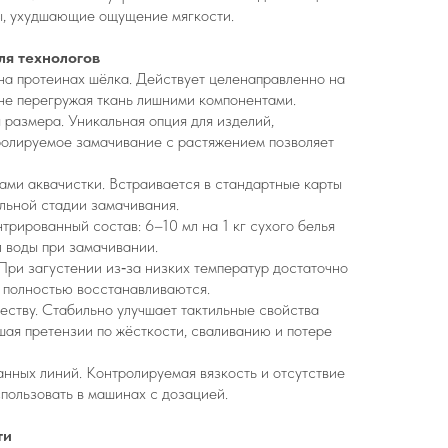
ы, ухудшающие ощущение мягкости.
я технологов
на протеинах шёлка. Действует целенаправленно на
не перегружая ткань лишними компонентами.
 размера. Уникальная опция для изделий,
ролируемое замачивание с растяжением позволяет
ами аквачистки. Встраивается в стандартные карты
ельной стадии замачивания.
трированный состав: 6–10 мл на 1 кг сухого белья
л воды при замачивании.
 При загустении из‑за низких температур достаточно
 полностью восстанавливаются.
еству. Стабильно улучшает тактильные свойства
шая претензии по жёсткости, сваливанию и потере
анных линий. Контролируемая вязкость и отсутствие
пользовать в машинах с дозацией.
ти