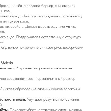
Протеины шёлка создают барьер, снижая риск
ышков.
оляет вернуть 1–2 размера изделию, потерянному
и или аквачистки.
ильных свойств. Делает шерсть ощутимо мягче,
сть.
его вида. Поддерживает естественную структуру
ой.
 Регулярное применение снижает риск деформации
Sfeltrix
полотна.
Устраняет неприятные тактильные
чно восстанавливает первоначальный размер
Снижает образование плотных комков волокон и
сткость воды.
Улучшает результат полоскания,
й.
лёты.
Помогает убрать остаточные следы моющих