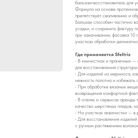
бальзам‑восстановитель для у
Формула на основе протеинов 
препятствует сваливанию и об
Бальзам способен частично во
усадки, и сохранить фактуру 
при замачивании; фасовка 10 
участках обработки деликатног
Где применяется Sfeltrix
• В химчистках и прачечных —
для восстановления структуры 
• Для изделий из мериноса, к
нежность полотна и избежать 
• При обработке вязаных веще
возвращения комфортной факт
• В отелях и сервисах аренды
качество шерстяных пледов, ха
• На участках аквачистки — в
• Для восстановления изделий
с ручным растяжением волокон