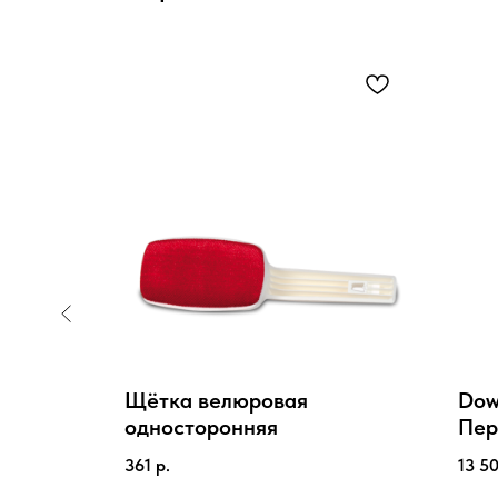
a) /
Щётка велюровая
Dowp
односторонняя
Пер
 с
хим
361
р.
13 5