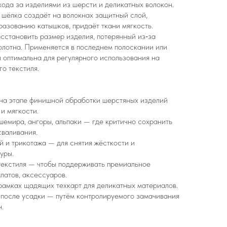
хода за изделиями из шерсти и деликатных волокон.
шёлка создаёт на волокнах защитный слой,
разованию катышков, придаёт ткани мягкость.
сстановить размер изделия, потерянный из‑за
полотна. Применяется в последнем полоскании или
л оптимальна для регулярного использования на
о текстиля.
 на этапе финишной обработки шерстяных изделий
и мягкости.
ашемира, ангоры, альпаки — где критично сохранить
сваливания.
й и трикотажа — для снятия жёсткости и
уры.
 текстиля — чтобы поддерживать премиальное
латов, аксессуаров.
 рамках щадящих техкарт для деликатных материалов.
 после усадки — путём контролируемого замачивания
.