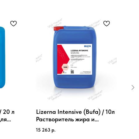
/ 20 л
Lizerna Intensive (Bufa) / 10л
Des
для
Растворитель жира и
Бак
чистки
усилитель стирки
про
15 263
р.
6 64