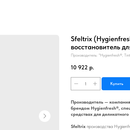
Sfeltrix (Hygienfre
восстановитель дл
Производитель: "Hygienfresh®, Tint
10 922
р.
Купить
Производитель — компания 
брендом Hygienfresh®, сп
средствах для деликатного 
Sfeltrix
производства Hygienfr