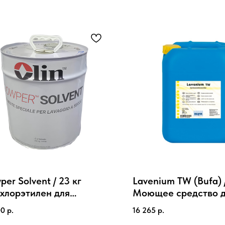
er Solvent / 23 кг
Lavenium TW (Bufa) 
хлорэтилен для
Моющее средство 
чистки и обезжиривания
профессиональной 
00
р.
16 265
р.
ковров