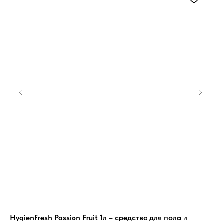
HygienFresh Passion Fruit 1л – средство для пола и
Po