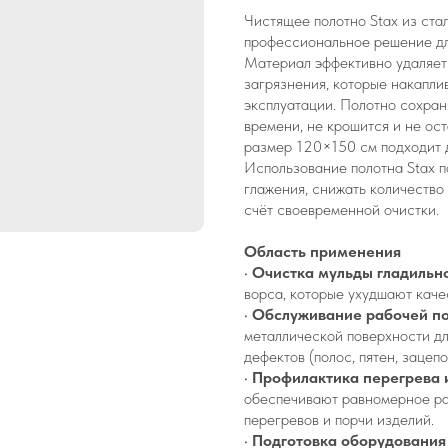
Чистящее полотно Stax из ст
профессиональное решение дл
Материал эффективно удаляет 
загрязнения, которые накапли
эксплуатации. Полотно сохран
времени, не крошится и не ос
размер 120×150 см подходит 
Использование полотна Stax п
глажения, снижать количество
счёт своевременной очистки.
Область применения
•
Очистка мульды гладильно
ворса, которые ухудшают качес
•
Обслуживание рабочей по
металлической поверхности дл
дефектов (полос, пятен, зацепо
•
Профилактика перегрева 
обеспечивают равномерное ра
перегревов и порчи изделий.
•
Подготовка оборудования