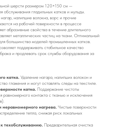
альной шерсти размером 120×150 см —
я обслуживания гладильных катков и мульды.
нагар, налипшие волокна, ворс и прочие
ваются на рабочей поверхности в процессе
яет абразивные свойства в течение длительного
тавляет металлических частиц на ткани. Оптимальный
для большинства моделей промышленных катков.
озволяет поддерживать стабильное качество
 брака и продлевать срок службы оборудования за
го катка.
Удаление нагара, налипших волокон и
тво глажения и могут оставлять следы на текстиле.
верхности катка.
Поддержание чистоты
я равномерного контакта с тканью и исключения
в).
и неравномерного нагрева.
Чистые поверхности
спределение тепла, снижая риск локальных
 к техобслуживанию.
Предварительная очистка