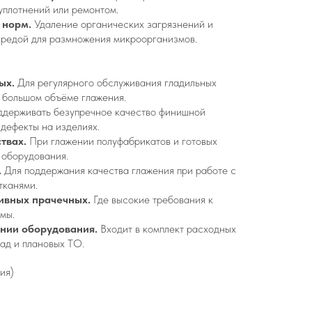
уплотнений или ремонтом.
 норм.
Удаление органических загрязнений и
 средой для размножения микроорганизмов.
ых.
Для регулярного обслуживания гладильных
и большом объёме глажения.
ддерживать безупречное качество финишной
дефекты на изделиях.
твах.
При глажении полуфабрикатов и готовых
 оборудования.
.
Для поддержания качества глажения при работе с
тканями.
ивных прачечных.
Где высокие требования к
мы.
нии оборудования.
Входит в комплект расходных
ад и плановых ТО.
ия)