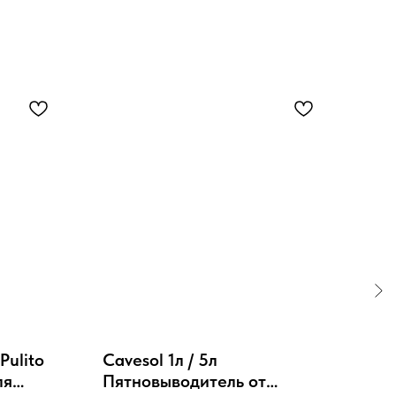
Pulito
Cavesol 1л / 5л
Det
ля
Пятновыводитель от
Пят