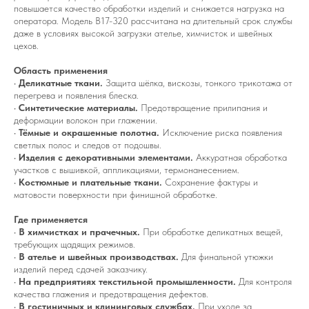
повышается качество обработки изделий и снижается нагрузка на
оператора. Модель B17-320 рассчитана на длительный срок службы
даже в условиях высокой загрузки ателье, химчисток и швейных
цехов.
Область применения
•
Деликатные ткани.
Защита шёлка, вискозы, тонкого трикотажа от
перегрева и появления блеска.
•
Синтетические материалы.
Предотвращение прилипания и
деформации волокон при глажении.
•
Тёмные и окрашенные полотна.
Исключение риска появления
светлых полос и следов от подошвы.
•
Изделия с декоративными элементами.
Аккуратная обработка
участков с вышивкой, аппликациями, термонанесением.
•
Костюмные и плательные ткани.
Сохранение фактуры и
матовости поверхности при финишной обработке.
Где применяется
•
В химчистках и прачечных.
При обработке деликатных вещей,
требующих щадящих режимов.
•
В ателье и швейных производствах.
Для финальной утюжки
изделий перед сдачей заказчику.
•
На предприятиях текстильной промышленности.
Для контроля
качества глажения и предотвращения дефектов.
•
В гостиничных и клининговых службах.
При уходе за