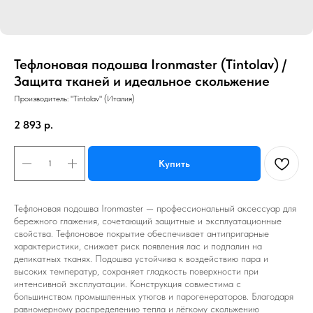
Тефлоновая подошва Ironmaster (Tintolav) /
Защита тканей и идеальное скольжение
Производитель: "Tintolav" (Италия)
2 893
р.
Купить
Тефлоновая подошва Ironmaster — профессиональный аксессуар для
бережного глажения, сочетающий защитные и эксплуатационные
свойства. Тефлоновое покрытие обеспечивает антипригарные
характеристики, снижает риск появления лас и подпалин на
деликатных тканях. Подошва устойчива к воздействию пара и
высоких температур, сохраняет гладкость поверхности при
интенсивной эксплуатации. Конструкция совместима с
большинством промышленных утюгов и парогенераторов. Благодаря
равномерному распределению тепла и лёгкому скольжению