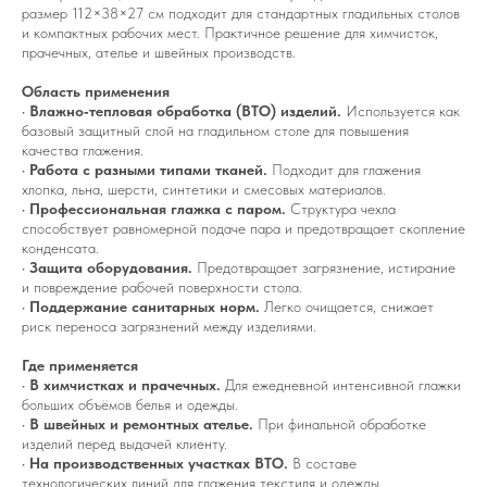
размер 112×38×27 см подходит для стандартных гладильных столов
и компактных рабочих мест. Практичное решение для химчисток,
прачечных, ателье и швейных производств.
Область применения
•
Влажно‑тепловая обработка (ВТО) изделий.
Используется как
базовый защитный слой на гладильном столе для повышения
качества глажения.
•
Работа с разными типами тканей.
Подходит для глажения
хлопка, льна, шерсти, синтетики и смесовых материалов.
•
Профессиональная глажка с паром.
Структура чехла
способствует равномерной подаче пара и предотвращает скопление
конденсата.
•
Защита оборудования.
Предотвращает загрязнение, истирание
и повреждение рабочей поверхности стола.
•
Поддержание санитарных норм.
Легко очищается, снижает
риск переноса загрязнений между изделиями.
Где применяется
•
В химчистках и прачечных.
Для ежедневной интенсивной глажки
больших объёмов белья и одежды.
•
В швейных и ремонтных ателье.
При финальной обработке
изделий перед выдачей клиенту.
•
На производственных участках ВТО.
В составе
технологических линий для глажения текстиля и одежды.