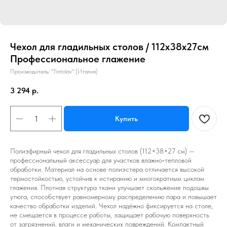
Чехол для гладильных столов / 112х38х27см
Профессиональное глажение
Производитель: "Tintolav" (Италия)
3 294
р.
Купить
Полиэфирный чехол для гладильных столов (112×38×27 см) —
профессиональный аксессуар для участков влажно‑тепловой
обработки. Материал на основе полиэстера отличается высокой
термостойкостью, устойчив к истиранию и многократным циклам
глажения. Плотная структура ткани улучшает скольжение подошвы
утюга, способствует равномерному распределению пара и повышает
качество обработки изделий. Чехол надёжно фиксируется на столе,
не смещается в процессе работы, защищает рабочую поверхность
от загрязнений, влаги и механических повреждений. Компактный