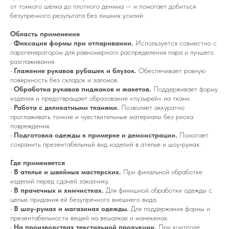
от тонкого шёлка до плотного денима — и помогает добиться
безупречного результата без лишних усилий.
Область применения
•
Фиксация формы при отпаривании.
Используется совместно с
парогенератором для равномерного распределения пара и лучшего
разглаживания.
•
Глажение рукавов рубашек и блузок.
Обеспечивает ровную
поверхность без складок и заломов.
•
Обработка рукавов пиджаков и жакетов.
Поддерживает форму
изделия и предотвращает образование «пузырей» на ткани.
•
Работа с деликатными тканями.
Позволяет аккуратно
проглаживать тонкие и чувствительные материалы без риска
повреждения.
•
Подготовка одежды к примерке и демонстрации.
Помогает
сохранить презентабельный вид изделий в ателье и шоу‑румах.
Где применяется
•
В ателье и швейных мастерских.
При финальной обработке
изделий перед сдачей заказчику.
•
В прачечных и химчистках.
Для финишной обработки одежды с
целью придания ей безупречного внешнего вида.
•
В шоу‑румах и магазинах одежды.
Для поддержания формы и
презентабельности вещей на вешалках и манекенах.
•
На производствах текстильной продукции.
При контроле