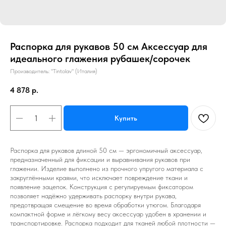
Распорка для рукавов 50 см Аксессуар для
идеального глажения рубашек/сорочек
Производитель: "Tintolav" (Италия)
4 878
р.
Купить
Распорка для рукавов длиной 50 см — эргономичный аксессуар,
предназначенный для фиксации и выравнивания рукавов при
глажении. Изделие выполнено из прочного упругого материала с
закруглёнными краями, что исключает повреждение ткани и
появление зацепок. Конструкция с регулируемым фиксатором
позволяет надёжно удерживать распорку внутри рукава,
предотвращая смещение во время обработки утюгом. Благодаря
компактной форме и лёгкому весу аксессуар удобен в хранении и
транспортировке. Распорка подходит для тканей любой плотности —