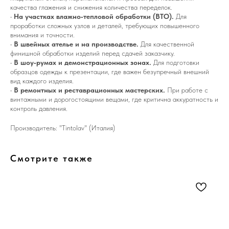
качества глажения и снижения количества переделок.
•
На участках влажно‑тепловой обработки (ВТО).
Для
проработки сложных узлов и деталей, требующих повышенного
внимания и точности.
•
В швейных ателье и на производстве.
Для качественной
финишной обработки изделий перед сдачей заказчику.
•
В шоу‑румах и демонстрационных зонах.
Для подготовки
образцов одежды к презентации, где важен безупречный внешний
вид каждого изделия.
•
В ремонтных и реставрационных мастерских.
При работе с
винтажными и дорогостоящими вещами, где критична аккуратность и
контроль давления.
Производитель: "Tintolav" (Италия)
Смотрите также