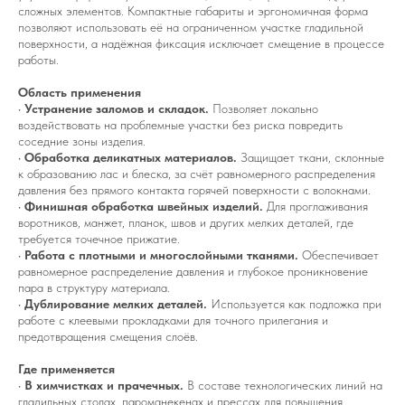
сложных элементов. Компактные габариты и эргономичная форма
позволяют использовать её на ограниченном участке гладильной
поверхности, а надёжная фиксация исключает смещение в процессе
работы.
Область применения
•
Устранение заломов и складок.
Позволяет локально
воздействовать на проблемные участки без риска повредить
соседние зоны изделия.
•
Обработка деликатных материалов.
Защищает ткани, склонные
к образованию лас и блеска, за счёт равномерного распределения
давления без прямого контакта горячей поверхности с волокнами.
•
Финишная обработка швейных изделий.
Для проглаживания
воротников, манжет, планок, швов и других мелких деталей, где
требуется точечное прижатие.
•
Работа с плотными и многослойными тканями.
Обеспечивает
равномерное распределение давления и глубокое проникновение
пара в структуру материала.
•
Дублирование мелких деталей.
Используется как подложка при
работе с клеевыми прокладками для точного прилегания и
предотвращения смещения слоёв.
Где применяется
•
В химчистках и прачечных.
В составе технологических линий на
гладильных столах, пароманекенах и прессах для повышения