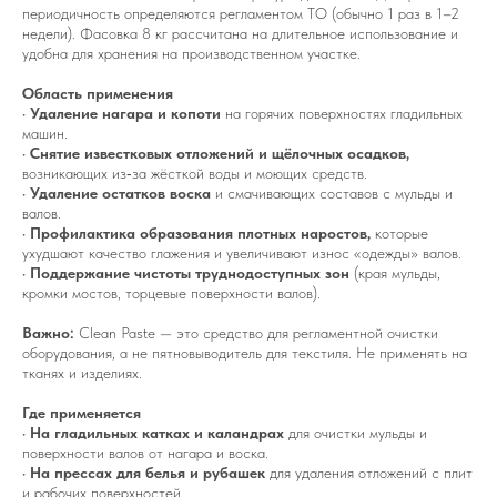
периодичность определяются регламентом ТО (обычно 1 раз в 1–2
недели). Фасовка 8 кг рассчитана на длительное использование и
удобна для хранения на производственном участке.
Область применения
•
Удаление нагара и копоти
на горячих поверхностях гладильных
машин.
•
Снятие известковых отложений и щёлочных осадков,
возникающих из‑за жёсткой воды и моющих средств.
•
Удаление остатков воска
и смачивающих составов с мульды и
валов.
•
Профилактика образования плотных наростов,
которые
ухудшают качество глажения и увеличивают износ «одежды» валов.
•
Поддержание чистоты труднодоступных зон
(края мульды,
кромки мостов, торцевые поверхности валов).
Важно:
Clean Paste — это средство для регламентной очистки
оборудования, а не пятновыводитель для текстиля. Не применять на
тканях и изделиях.
Где применяется
•
На гладильных катках и каландрах
для очистки мульды и
поверхности валов от нагара и воска.
•
На прессах для белья и рубашек
для удаления отложений с плит
и рабочих поверхностей.