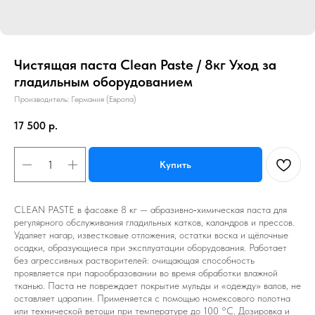
Чистящая паста Clean Paste / 8кг Уход за
гладильным оборудованием
Производитель: Германия (Европа)
17 500
р.
Купить
CLEAN PASTE в фасовке 8 кг — абразивно‑химическая паста для
регулярного обслуживания гладильных катков, каландров и прессов.
Удаляет нагар, известковые отложения, остатки воска и щёлочные
осадки, образующиеся при эксплуатации оборудования. Работает
без агрессивных растворителей: очищающая способность
проявляется при парообразовании во время обработки влажной
тканью. Паста не повреждает покрытие мульды и «одежду» валов, не
оставляет царапин. Применяется с помощью номексового полотна
или технической ветоши при температуре до 100 °C. Дозировка и