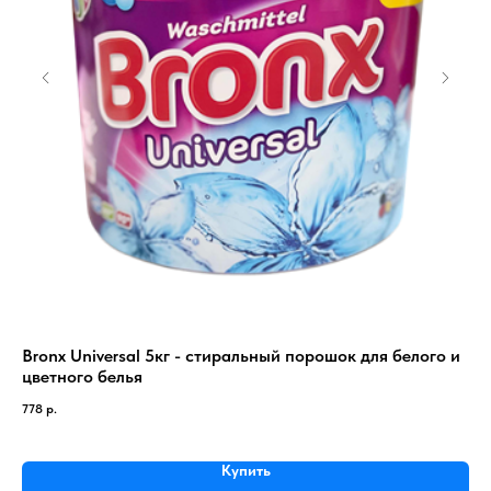
Bronx Universal 5кг - стиральный порошок для белого и
To
цветного белья
мо
778
р.
9 7
Купить