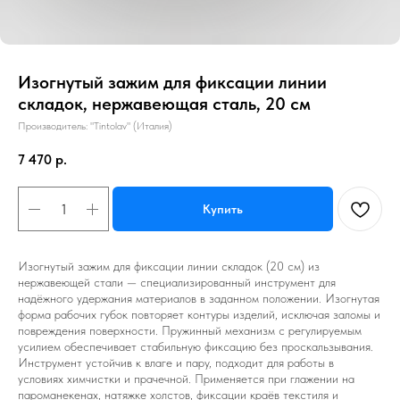
Изогнутый зажим для фиксации линии
складок, нержавеющая сталь, 20 см
Производитель: "Tintolav" (Италия)
7 470
р.
Купить
Изогнутый зажим для фиксации линии складок (20 см) из
нержавеющей стали — специализированный инструмент для
надёжного удержания материалов в заданном положении. Изогнутая
форма рабочих губок повторяет контуры изделий, исключая заломы и
повреждения поверхности. Пружинный механизм с регулируемым
усилием обеспечивает стабильную фиксацию без проскальзывания.
Инструмент устойчив к влаге и пару, подходит для работы в
условиях химчистки и прачечной. Применяется при глажении на
пароманекенах, натяжке холстов, фиксации краёв текстиля и