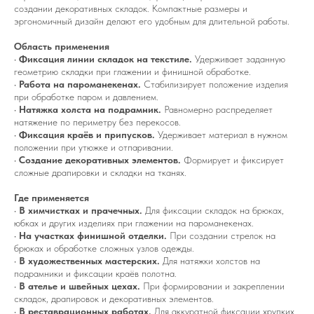
создании декоративных складок. Компактные размеры и
эргономичный дизайн делают его удобным для длительной работы.
Область применения
•
Фиксация линии складок на текстиле.
Удерживает заданную
геометрию складки при глажении и финишной обработке.
•
Работа на пароманекенах.
Стабилизирует положение изделия
при обработке паром и давлением.
•
Натяжка холста на подрамник.
Равномерно распределяет
натяжение по периметру без перекосов.
•
Фиксация краёв и припусков.
Удерживает материал в нужном
положении при утюжке и отпаривании.
•
Создание декоративных элементов.
Формирует и фиксирует
сложные драпировки и складки на тканях.
Где применяется
•
В химчистках и прачечных.
Для фиксации складок на брюках,
юбках и других изделиях при глажении на пароманекенах.
•
На участках финишной отделки.
При создании стрелок на
брюках и обработке сложных узлов одежды.
•
В художественных мастерских.
Для натяжки холстов на
подрамники и фиксации краёв полотна.
•
В ателье и швейных цехах.
При формировании и закреплении
складок, драпировок и декоративных элементов.
•
В реставрационных работах.
Для аккуратной фиксации хрупких