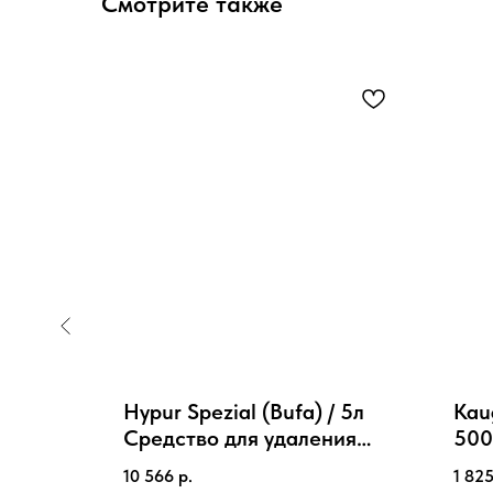
Смотрите также
 20 л
Hypur Spezial (Bufa) / 5л
Kau
ля
Средство для удаления
500
истки
пятен от пота, никотина,
жев
10 566
р.
1 82
мочи