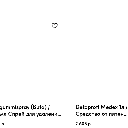
gummispray (Bufa) /
Detaprofi Medex 1л /
мл Спрей для удаления
Средство от пятен
ательной резинки
лекарственных пре
5
р.
2 603
р.