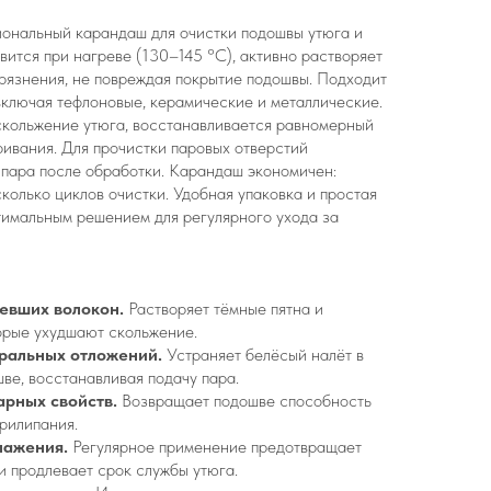
ссиональный карандаш для очистки подошвы утюга и
вится при нагреве (130–145 °C), активно растворяет
грязнения, не повреждая покрытие подошвы. Подходит
 включая тефлоновые, керамические и металлические.
скольжение утюга, восстанавливается равномерный
ривания. Для прочистки паровых отверстий
 пара после обработки. Карандаш экономичен:
колько циклов очистки. Удобная упаковка и простая
птимальным решением для регулярного ухода за
певших волокон.
Растворяет тёмные пятна и
орые ухудшают скольжение.
еральных отложений.
Устраняет белёсый налёт в
ве, восстанавливая подачу пара.
арных свойств.
Возвращает подошве способность
прилипания.
лажения.
Регулярное применение предотвращает
и продлевает срок службы утюга.