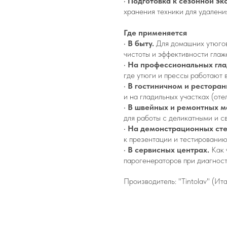
•
Подготовка к сезонной эк
хранения техники для удалени
Где применяется
•
В быту.
Для домашних утюгов
чистоты и эффективности глаж
•
На профессиональных гла
где утюги и прессы работают 
•
В гостиничном и рестора
и на гладильных участках (от
•
В швейных и ремонтных м
для работы с деликатными и с
•
На демонстрационных ст
к презентации и тестированию
•
В сервисных центрах.
Как 
парогенераторов при диагност
Производитель: "Tintolav" (Ит