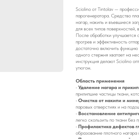
Sciolino от Tintolav — профе
парогенератора. Средство пла
нагар, накипь и въевшиеся за
для всех типов поверхностей,
После обработки улучшается 
прогрев и эффективность отпа
достаточно включить функцию
одного стержня хватает на нес
инструкция делают Sciolino о
утюгом.
Область применения
•
Удаление нагара и прики
прилипшие частицы ткани, кот
•
Очистка от накипи и мин
паровых отверстиях и на подош
•
Восстановление антиприг
легко скользить по ткани без 
•
Профилактика дефектов г
образование плотного нагара 