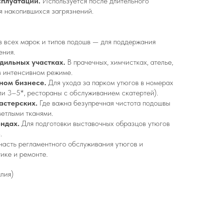
сплуатации.
Используется после длительного
я накопившихся загрязнений.
 всех марок и типов подошв — для поддержания
ения.
дильных участках.
В прачечных, химчистках, ателье,
в интенсивном режиме.
нном бизнесе.
Для ухода за парком утюгов в номерах
ели 3–5*, рестораны с обслуживанием скатертей).
астерских.
Где важна безупречная чистота подошвы
ветлыми тканями.
ендах.
Для подготовки выставочных образцов утюгов
.
часть регламентного обслуживания утюгов и
ике и ремонте.
алия)