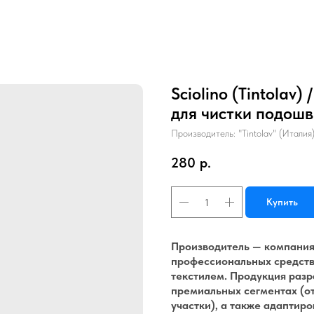
Sciolino (Tintola
для чистки подош
Производитель: "Tintolav" (Италия
280
р.
Купить
Производитель — компания T
профессиональных средств 
текстилем. Продукция разр
премиальных сегментах (о
участки), а также адаптир