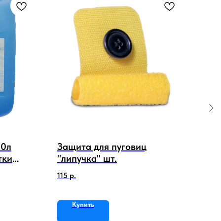
10л
Защита для пуговиц
Веш
тки
"липучка" шт.
хим
2,2
115
р.
3 40
Купить