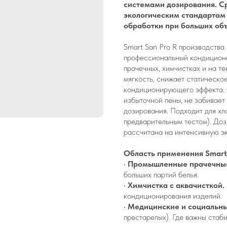
системами дозирования. Ср
экологическим стандартам
обработки при больших об
Smart San Pro R производства
профессиональный кондиционе
прачечных, химчистках и на т
мягкость, снижает статическое
кондиционирующего эффекта. 
избыточной пены, не забивает
дозирования. Подходит для хло
предварительным тестом). Доз
рассчитана на интенсивную э
Область применения Smart 
•
Промышленные прачечные
больших партий белья.
•
Химчистка с аквачисткой.
кондиционирования изделий.
•
Медицинские и социальн
престарелых). Где важны стаби