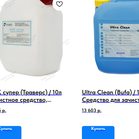
 супер (Траверс) / 10л
Ultra Clean (Bufa) / 
истное средство,
Средство для зачис
литель химической
особо загрязненных
5
р.
13 603
р.
тки
изделий
Купить
Купить