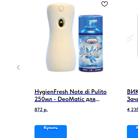
ya) /
HygienFresh Note di Pulito
ВИК
ющее
250мл - DeoMatic для
Зач
диспенсера
уси
872
р.
4 23
чис
Купить