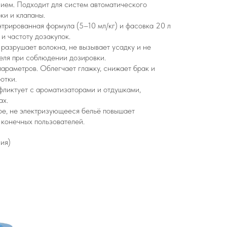
ием. Подходит для систем автоматического
ки и клапаны.
трированная формула (5–10 мл/кг) и фасовка 20 л
и частоту дозакупок.
 разрушает волокна, не вызывает усадку и не
еля при соблюдении дозировки.
параметров. Облегчает глажку, снижает брак и
отки.
фликтует с ароматизаторами и отдушками,
ах.
ое, не электризующееся бельё повышает
 конечных пользователей.
ия)