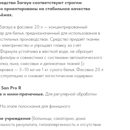
едства Saraya соответствуют строгим
 и ориентированы на стабильное качество
ъёмах.
 Saraya в фасовке 20 л — концентрированный
р для белья, предназначенный для использования в
екстильных производствах. Средство придаёт тканям
 электричество и упрощает глажку за счёт
Формула устойчива в жёсткой воде, не образует
 фильтры и совместима с системами автоматического
пка, льна, смесовых и деликатных тканей (с
ировка — 5–10 мл на 1 кг сухого белья. Фасовка 20 л
ксплуатацию и снижает логистические издержки.
San Pro R
 и мини‑прачечные.
Для регулярной обработки
На этапе полоскания для финишного
ые учреждения
(больницы, санатории, дома
льность результата, гипоаллергенность и отсутствие