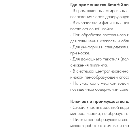
Где применяется Smart San
• В промышленных стиральных 
полоскания через дозирующую
• В аквачистке и финишных ци
после основной мойки.
• При обработке постельного 
для повышения мягкости и обл
• Для униформы и спецодежды.
при носке.
• Для домашнего текстиля (пол
снижения пиллинга.
• В системах централизованно
низкой пенообразующей спос
• На участках с жёсткой водо
повышенном содержании солей
Ключевые преимущества дл
• Стабильность в жёсткой вод
минерализации, не образует о
• Низкая пенообразующая спос
мешает работе отжимных и гл