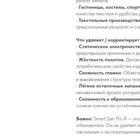
резких запахов.
•
Гостиницы, хостелы, спо
качества текстиля и удобства
•
Текстильные производств
предсказуемый результат и со
Что удаляет / корректирует
•
Статическое электричеств
предотвращая прилипание и д
•
Жёсткость полотна.
Делает
потребительские свойства изд
•
Сложность глажки.
Облегча
и выравнивания структуры тка
•
Лёгкие остаточные запах
ненавязчивый аромат, который
•
Склонность к образовани
снижая количество устойчивых
Важно:
Smart San Pro R — это
отбеливатель. Он не удаляет п
тактильные и эксплуатационны