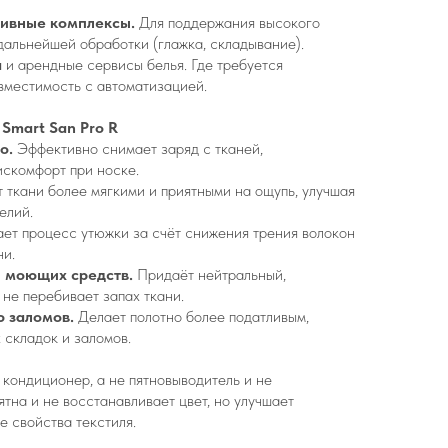
ртивные комплексы.
Для поддержания высокого
 дальнейшей обработки (глажка, складывание).
а
и арендные сервисы белья. Где требуется
вместимость с автоматизацией.
 Smart San Pro R
о.
Эффективно снимает заряд с тканей,
искомфорт при носке.
 ткани более мягкими и приятными на ощупь, улучшая
елий.
ет процесс утюжки за счёт снижения трения волокон
ни.
и моющих средств.
Придаёт нейтральный,
 не перебивает запах ткани.
ю заломов.
Делает полотно более податливым,
 складок и заломов.
 кондиционер, а не пятновыводитель и не
ятна и не восстанавливает цвет, но улучшает
е свойства текстиля.