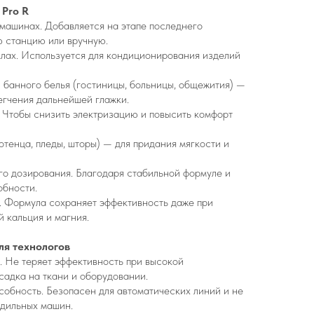
 Pro R
машинах. Добавляется на этапе последнего
 станцию или вручную.
клах. Используется для кондиционирования изделий
и банного белья (гостиницы, больницы, общежития) —
егчения дальнейшей глажки.
 Чтобы снизить электризацию и повысить комфорт
отенца, пледы, шторы) — для придания мягкости и
го дозирования. Благодаря стабильной формуле и
обности.
й. Формула сохраняет эффективность даже при
 кальция и магния.
я технологов
е. Не теряет эффективность при высокой
садка на ткани и оборудовании.
обность. Безопасен для автоматических линий и не
адильных машин.