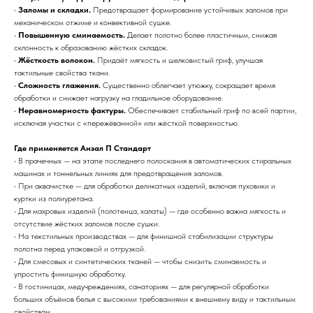
•
Заломы и складки.
Предотвращает формирование устойчивых заломов при
механическом отжиме и конвективной сушке.
•
Повышенную сминаемость.
Делает полотно более пластичным, снижая
склонность к образованию жёстких складок.
•
Жёсткость волокон.
Придаёт мягкость и шелковистый гриф, улучшая
тактильные свойства ткани.
•
Сложность глажения.
Существенно облегчает утюжку, сокращает время
обработки и снижает нагрузку на гладильное оборудование.
•
Неравномерность фактуры.
Обеспечивает стабильный гриф по всей партии,
исключая участки с «пережёванной» или жёсткой поверхностью.
Где применяется Анзал П Стандарт
• В прачечных — на этапе последнего полоскания в автоматических стиральных
машинах и тоннельных линиях для предотвращения заломов.
• При аквачистке — для обработки деликатных изделий, включая пуховики и
куртки из полиуретана.
• Для махровых изделий (полотенца, халаты) — где особенно важна мягкость и
отсутствие жёстких заломов после сушки.
• На текстильных производствах — для финишной стабилизации структуры
полотна перед упаковкой и отгрузкой.
• Для смесовых и синтетических тканей — чтобы снизить сминаемость и
упростить финишную обработку.
• В гостиницах, медучреждениях, санаториях — для регулярной обработки
больших объёмов белья с высокими требованиями к внешнему виду и тактильным
свойствам.