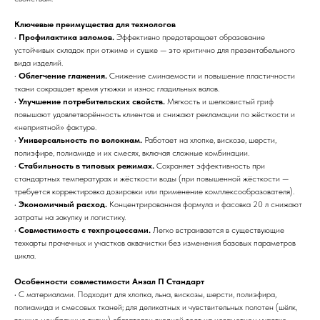
Ключевые преимущества для технологов
•
Профилактика заломов.
Эффективно предотвращает образование
устойчивых складок при отжиме и сушке — это критично для презентабельного
вида изделий.
•
Облегчение глажения.
Снижение сминаемости и повышение пластичности
ткани сокращает время утюжки и износ гладильных валов.
•
Улучшение потребительских свойств.
Мягкость и шелковистый гриф
повышают удовлетворённость клиентов и снижают рекламации по жёсткости и
«неприятной» фактуре.
•
Универсальность по волокнам.
Работает на хлопке, вискозе, шерсти,
полиэфире, полиамиде и их смесях, включая сложные комбинации.
•
Стабильность в типовых режимах.
Сохраняет эффективность при
стандартных температурах и жёсткости воды (при повышенной жёсткости —
требуется корректировка дозировки или применение комплексообразователя).
•
Экономичный расход.
Концентрированная формула и фасовка 20 л снижают
затраты на закупку и логистику.
•
Совместимость с техпроцессами.
Легко встраивается в существующие
техкарты прачечных и участков аквачистки без изменения базовых параметров
цикла.
Особенности совместимости Анзал П Стандарт
• С материалами. Подходит для хлопка, льна, вискозы, шерсти, полиэфира,
полиамида и смесовых тканей; для деликатных и чувствительных полотен (шёлк,