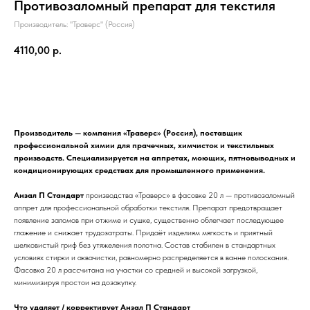
Противозаломный препарат для текстиля
Производитель: "Траверс" (Россия)
4110,00
р.
Купить
Производитель — компания «Траверс» (Россия), поставщик
профессиональной химии для прачечных, химчисток и текстильных
производств. Специализируется на аппретах, моющих, пятновыводных и
кондиционирующих средствах для промышленного применения.
Анзал П Стандарт
производства «Траверс» в фасовке 20 л — противозаломный
аппрет для профессиональной обработки текстиля. Препарат предотвращает
появление заломов при отжиме и сушке, существенно облегчает последующее
глажение и снижает трудозатраты. Придаёт изделиям мягкость и приятный
шелковистый гриф без утяжеления полотна. Состав стабилен в стандартных
условиях стирки и аквачистки, равномерно распределяется в ванне полоскания.
Фасовка 20 л рассчитана на участки со средней и высокой загрузкой,
минимизируя простои на дозакупку.
Что удаляет / корректирует Анзал П Стандарт