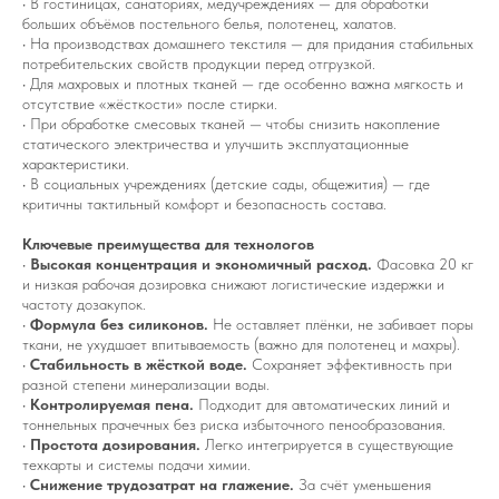
• В гостиницах, санаториях, медучреждениях — для обработки
больших объёмов постельного белья, полотенец, халатов.
• На производствах домашнего текстиля — для придания стабильных
потребительских свойств продукции перед отгрузкой.
• Для махровых и плотных тканей — где особенно важна мягкость и
отсутствие «жёсткости» после стирки.
• При обработке смесовых тканей — чтобы снизить накопление
статического электричества и улучшить эксплуатационные
характеристики.
• В социальных учреждениях (детские сады, общежития) — где
критичны тактильный комфорт и безопасность состава.
Ключевые преимущества для технологов
•
Высокая концентрация и экономичный расход.
Фасовка 20 кг
и низкая рабочая дозировка снижают логистические издержки и
частоту дозакупок.
•
Формула без силиконов.
Не оставляет плёнки, не забивает поры
ткани, не ухудшает впитываемость (важно для полотенец и махры).
•
Стабильность в жёсткой воде.
Сохраняет эффективность при
разной степени минерализации воды.
•
Контролируемая пена.
Подходит для автоматических линий и
тоннельных прачечных без риска избыточного пенообразования.
•
Простота дозирования.
Легко интегрируется в существующие
техкарты и системы подачи химии.
•
Снижение трудозатрат на глажение.
За счёт уменьшения