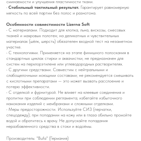
сминаемости и улучшения пластичности ткани.
•
Стабильный тактильный результат.
Гарантирует равномерную
мягкость по всей партии без полос и разнотона.
Особенности совместимости Lizerna Soft
• С материалами. Подходит для хлопка, льна, вискозы, смесовых
тканей и махровых полотен; на деликатных и чувствительных
материалах (шёлк, шерсть) обязателен входной тест на незаметном
участке.
• С технологиями. Применяется на этапе финишного полоскания в
стандартных циклах стирки и аквачистки; не предназначен для
систем на перхлорэтилене или углеводородных растворителях.
• С другими средствами. Совместим с нейтральными и
слабощелочными моющими составами; не рекомендуется смешивать
с кислотными препаратами — это может вызвать расслоение и
потерю эффективности.
• С отделкой и фурнитурой. Не влияет на клеевые соединения и
пропитки при соблюдении регламента; избегайте избыточного
намокания изделий с мембранами и сложными отделками.
• Меры предосторожности. Используйте СИЗ (перчатки,
спецодежду); при попадании на кожу или в глаза обильно промойте
водой и обратитесь к врачу. Не допускайте попадания
неразбавленного средства в стоки и водоёмы.
Производитель: "Bufa" (Германия)