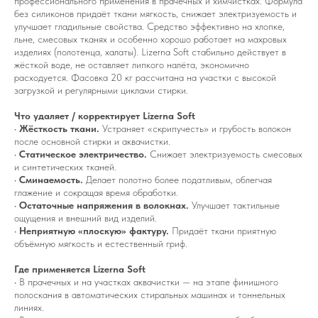
профессионального применения в прачечных и химчистках. Формула
без силиконов придаёт ткани мягкость, снижает электризуемость и
улучшает гладильные свойства. Средство эффективно на хлопке,
льне, смесовых тканях и особенно хорошо работает на махровых
изделиях (полотенца, халаты). Lizerna Soft стабильно действует в
жёсткой воде, не оставляет липкого налёта, экономично
расходуется. Фасовка 20 кг рассчитана на участки с высокой
загрузкой и регулярными циклами стирки.
Что удаляет / корректирует Lizerna Soft
•
Жёсткость ткани.
Устраняет «скрипучесть» и грубость волокон
после основной стирки и аквачистки.
•
Статическое электричество.
Снижает электризуемость смесовых
и синтетических тканей.
•
Сминаемость.
Делает полотно более податливым, облегчая
глажение и сокращая время обработки.
•
Остаточные напряжения в волокнах.
Улучшает тактильные
ощущения и внешний вид изделий.
•
Неприятную «плоскую» фактуру.
Придаёт ткани приятную
объёмную мягкость и естественный гриф.
Где применяется Lizerna Soft
• В прачечных и на участках аквачистки — на этапе финишного
полоскания в автоматических стиральных машинах и тоннельных
линиях.