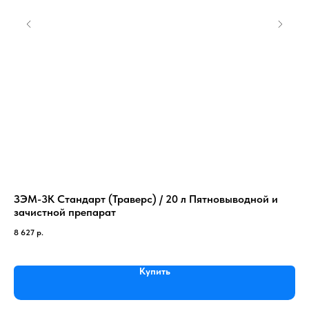
ЗЭМ-3К Стандарт (Траверс) / 20 л Пятновыводной и
Ol
зачистной препарат
ко
8 627
р.
23 
Купить