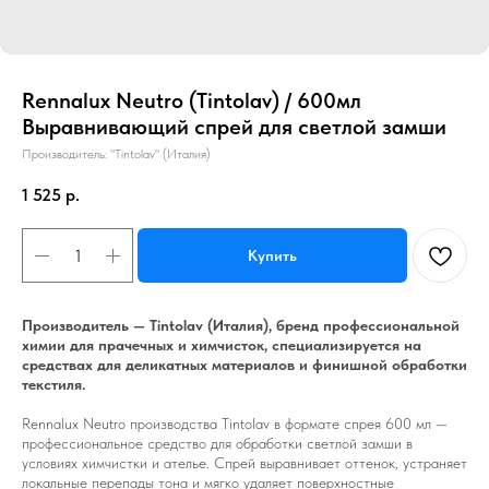
Rennalux Neutro (Tintolav) / 600мл
Выравнивающий спрей для светлой замши
Производитель: "Tintolav" (Италия)
1 525
р.
Купить
Производитель — Tintolav (Италия), бренд профессиональной
химии для прачечных и химчисток, специализируется на
средствах для деликатных материалов и финишной обработки
текстиля.
Rennalux Neutro производства Tintolav в формате спрея 600 мл —
профессиональное средство для обработки светлой замши в
условиях химчистки и ателье. Спрей выравнивает оттенок, устраняет
локальные перепады тона и мягко удаляет поверхностные