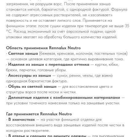
загрязнения, не разрушая ворс. После применения замша
становится мягкой, бархатистой, с однородной фактурой. Формула
не содержит агрессивных растворителей, не «засаливает»
поверхность и не оставляет липкого слоя. Применяется на
финишном этапе: после сушки изделия при температуре не выше 35
°C. Расход экономичный за счёт аэрозольной подачи; одной
упаковки хватает на обработку большого количества изделий.
Область применения Rennalux Neutro
•
Светлая замша
(бежевая, кремовая, молочная, пастельных тонов)
— основная целевая категория, где критично выравнивание тона.
•
Изделия из замши с перепадами оттенка
— куртки, юбки,
брюки, перчатки, головные уборы.
•
Аксессуары из замши
— сумки, ремни, чехлы, где важна
однородная бархатистая фактура.
•
Обувь из светлой замши
— для восстановления цвета и
структуры ворса после носки и чистки.
•
Деликатные изделия с комбинированными материалами
—
при условии точечного нанесения только на замшевые участки.
Где применяется Rennalux Neutro
•
В химчистках
— на участке финишной отделки для
восстановления внешнего вида замшевых изделий после чистки в
холодном растворителе.
•
В ателье и салонах по ремонту одежды
— для выравнивания